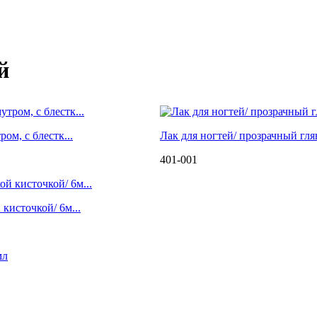
й
ом, с блестк...
Лак для ногтей/ прозрачный гля
401-001
кисточкой/ 6м...