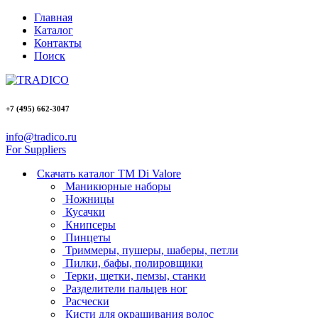
Главная
Каталог
Контакты
Поиск
+7 (495)
662-3047
info@tradico.ru
For Suppliers
Скачать каталог ТМ Di Valore
Маникюрные наборы
Ножницы
Кусачки
Книпсеры
Пинцеты
Триммеры, пушеры, шаберы, петли
Пилки, бафы, полировщики
Терки, щетки, пемзы, станки
Разделители пальцев ног
Расчески
Кисти для окрашивания волос